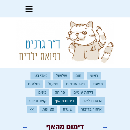
ראשי
חום
שלשול
כאבי בטן
שפעת
כאב אוזניים
שיעול
תולעים
דלקת עיניים
פריחה
כינים
הרטבת לילה
דימום מהאף
קשב וריכוז
איחור בדיבור
שעלת
פציעות
>>
→
דימום מהאף
←